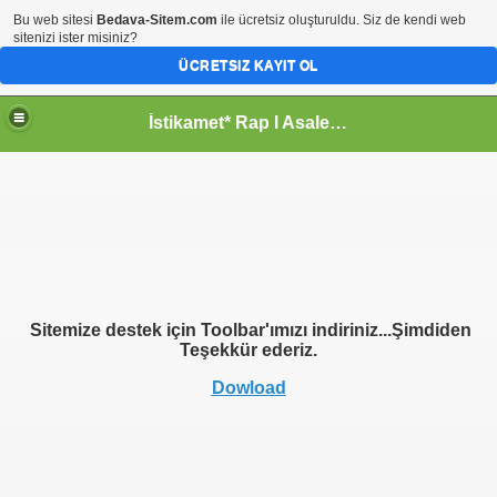
Bu web sitesi
Bedava-Sitem.com
ile ücretsiz oluşturuldu. Siz de kendi web
sitenizi ister misiniz?
ÜCRETSIZ KAYIT OL
İstikamet* Rap l Asalet l Esaret l Almera l Ehza
Sitemize destek için Toolbar'ımızı indiriniz...Şimdiden
Teşekkür ederiz.
Dowload