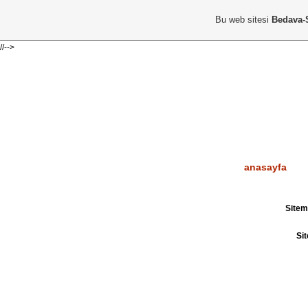
Bu web sitesi
Bedava-
//-->
İSTİ
anasayfa
Sitemi
Sit