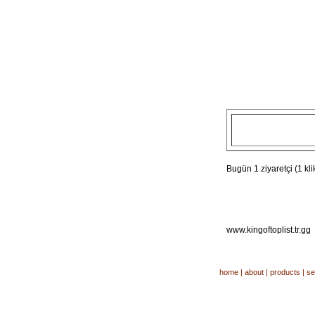
Bugün 1 ziyaretçi (1 klik
www.kingoftoplist.tr.gg
home
|
about
|
products
|
se