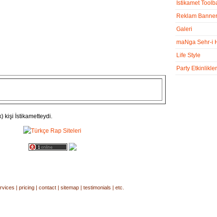
İstikamet Toolb
Reklam Bannerl
Galeri
maNga Sehr-i 
Life Style
Party Etkinlikler
) kişi İstikametteydi.
rvices
|
pricing
|
contact
|
sitemap
|
testimonials
|
etc.