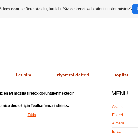
Sitem.com
ile ücretsiz oluşturuldu. Siz de kendi web sitenizi ister misiniz?
KAMET
i̇letişim
ziyaretci defteri
toplist
MENÜ
z en iyi mozilla firefox görüntülenmektedir
emize destek için Toolbar'ımızı indiriniz..
Asalet
Tıkla
Esaret
Almera
Ehza